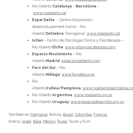
Río Abierto
Catalunya
–
Barcelona
–
www.rioabierto.cat
Espai Delta
– Centre d’expressió i
desenvolupament humà – Río
Abierto
Deltebre
(Tarragona):
www.rioabierto.cat
Ixtlan
– Centro de Psicología Clínica y Psicoterapia –
Río Abierto
Elche
:
www.ixtlanpsicoterapia.com
Espacio Movimiento
– Río
Abierto
Madrid
:
espaciorioabierto.com
Faro del Sur
– Río
Abierto
Málaga
:
www.farodelsur.es
Río
Abierto
Iruñea/Pamplona
:
www.rioabiertopamplona.c
Río Abierto
Argentina
:
www.rioabierto.org.ar
Río Abierto
Uruguay
:
www.espaciodesarrollo.org.uy
También en
Alemania
, Bolivia,
Brasil
,
Colombia
,
Francia
,
Grecia,
Israel
,
Italia,
Mexico
,
Rusia
, Suiza y EUA.