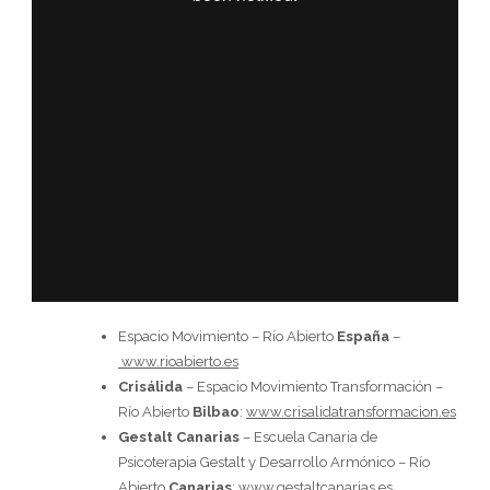
Espacio Movimiento – Río Abierto
España
–
www.rioabierto.es
Crisálida
– Espacio Movimiento Transformación –
Río Abierto
Bilbao
:
www.crisalidatransformacion.es
Gestalt Canarias
– Escuela Canaria de
Psicoterapia Gestalt y Desarrollo Armónico – Río
Abierto
Canarias
:
www.gestaltcanarias.es